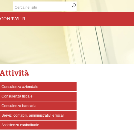
CONTATTI
Attività
Consulenza aziendale
Consulenza fiscale
Consulenza bancaria
Servizi contabili, amministrativi e fiscali
Assistenza contrattuale