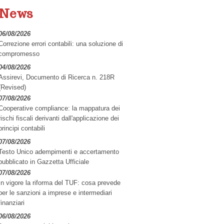
News
 e consulenza contabile
06/08/2026
Correzione errori contabili: una soluzione di
compromesso
04/08/2026
Assirevi, Documento di Ricerca n. 218R
(Revised)
07/08/2026
Cooperative compliance: la mappatura dei
rischi fiscali derivanti dall'applicazione dei
principi contabili
07/08/2026
Testo Unico adempimenti e accertamento
pubblicato in Gazzetta Ufficiale
07/08/2026
In vigore la riforma del TUF: cosa prevede
per le sanzioni a imprese e intermediari
finanziari
06/08/2026