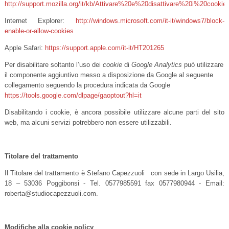
http://support.mozilla.org/it/kb/Attivare%20e%20disattivare%20i%20cookie
Internet Explorer:
http://windows.microsoft.com/it-it/windows7/block-
enable-or-allow-cookies
Apple Safari:
https://support.apple.com/it-it/HT201265
Per disabilitare soltanto l’uso dei
cookie
di
Google Analytics
può utilizzare
il componente aggiuntivo messo a disposizione da Google al seguente
collegamento seguendo la procedura
indicata da Google
https://tools.google.com/dlpage/gaoptout?hl=it
Disabilitando i cookie, è ancora possibile utilizzare alcune parti del sito
web, ma alcuni servizi potrebbero non essere utilizzabili.
Titolare del trattamento
Il Titolare del trattamento è Stefano Capezzuoli con sede in Largo Usilia,
18 – 53036 Poggibonsi - Tel. 0577985591 fax 0577980944 - Email:
roberta@studiocapezzuoli.com.
Modifiche alla cookie policy