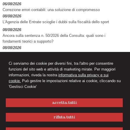
06/08/2026
Correzione errori contabili: una soluzione di compromesso
08/08/2026
L'Agenzia delle Entrate scioglie i dubbi sulla fiscalità dello sport
08/08/2026
Ancora sulla sentenza n. 50/2026 della Consulta: quali sono i
fondamenti teorici a supporto?
08/08/2026
Composizione negoziata: che procedura attivare se fallisce la trattativa?
08/08/2026
Ci serviamo dei cookie per diversi fini, tra l'altro per consentire
Quali imprese devono davvero fare il rendiconto di sostenibilità
funzioni del sito web e attività di marketing mirate. Per maggiori
informazioni, riveda la nostra
informativa sulla privacy e sui
cookie.
Può gestire le impostazioni relative ai cookie, cliccando su
'Gestisci Cookie'
accetta tutti
Largo Usilia, 18 -
Poggibonsi
53036
,
SI
Tel.
0577985591
Fax
0577980944
rifiuta tutti
© 2026 Copyright Studio Capezzuoli. Tutti i diritti riservati | P.IVA
00851900522 |
Gestisci Cookie
-
Sitemap
-
Privacy
-
Cookie Policy
-